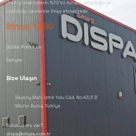
Ürettiği makinelerin %70’ini Avrupa, ortadoğu ve
uzakdoğu ülkelerine ihraç etmektedir.
Since 1990
Gizlilik Politikası
İletişim
Bize Ulaşın
Başköy Mah. İzmir Yolu Cad. No:43/3 B
Nilüfer Bursa Türkiye
Sorunuz mu var?
dispa@dispa.com.tr