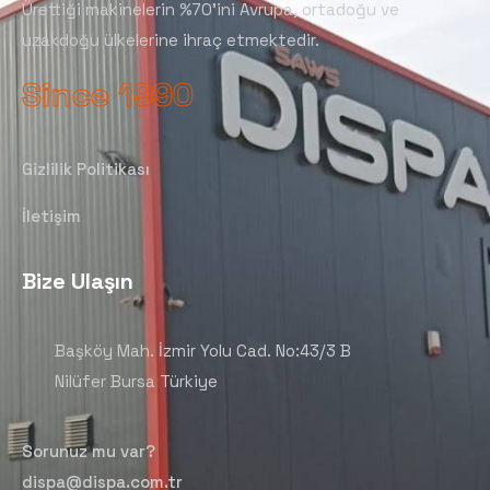
Ürettiği makinelerin %70’ini Avrupa, ortadoğu ve
uzakdoğu ülkelerine ihraç etmektedir.
Since 1990
Gizlilik Politikası
İletişim
Bize Ulaşın
Başköy Mah. İzmir Yolu Cad. No:43/3 B
Nilüfer Bursa Türkiye
Sorunuz mu var?
dispa@dispa.com.tr