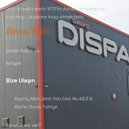
Ürettiği makinelerin %70’ini Avrupa, ortadoğu ve
uzakdoğu ülkelerine ihraç etmektedir.
Since 1990
Gizlilik Politikası
İletişim
Bize Ulaşın
Başköy Mah. İzmir Yolu Cad. No:43/3 B
Nilüfer Bursa Türkiye
Sorunuz mu var?